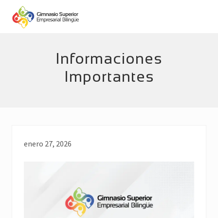
Menu
Skip
Skip
to
to
main
footer
Empresarial
Bilingüe
content
Informaciones
Importantes
enero 27, 2026