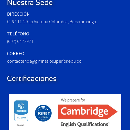
Nuestra Sede
s
:
t
DIRECCIÓN
:
Cl 67 11-29 La Victoria Colombia, Bucaramanga.
TELÉFONO
(607) 6472971
CORREO
contactenos@gimnasiosuperior.edu.co
Certificaciones