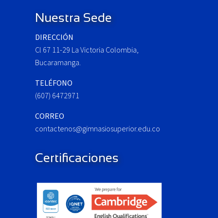
s
P
Nuestra Sede
o
DIRECCIÓN
s
Cl 67 11-29 La Victoria Colombia,
t
:
Bucaramanga.
TELÉFONO
(607) 6472971
CORREO
contactenos@gimnasiosuperior.edu.co
Certificaciones