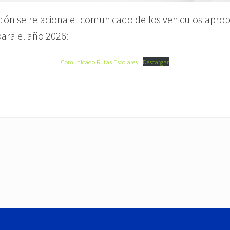
ción se relaciona el comunicado de los vehiculos apr
para el año 2026:
Comunicado Rutas Escolares
Descargar
N
e
x
t
P
o
s