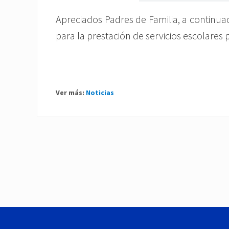
Apreciados Padres de Familia, a continua
para la prestación de servicios escolares 
Ver más:
Noticias
P
r
e
v
i
o
Footer
u