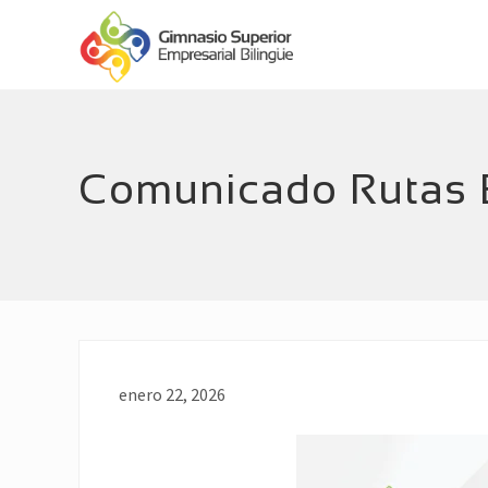
Menu
Skip
Skip
Header
to
to
main
footer
Right
Empresarial
content
Bilingüe
Comunicado Rutas 
enero 22, 2026