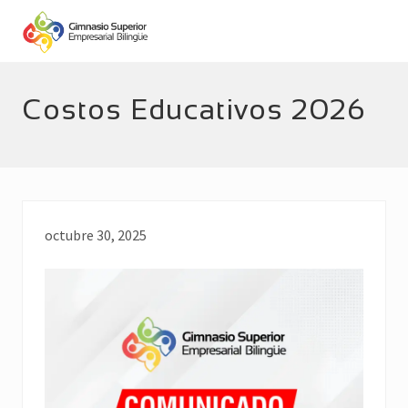
Menu
Skip
Skip
to
to
main
footer
Empresarial
Bilingüe
content
Costos Educativos 2026
octubre 30, 2025