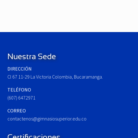
e
N
v
e
i
x
o
t
u
P
Footer
s
o
P
s
o
t
Nuestra Sede
s
:
t
DIRECCIÓN
:
Cl 67 11-29 La Victoria Colombia, Bucaramanga.
TELÉFONO
(607) 6472971
CORREO
contactenos@gimnasiosuperior.edu.co
Certificaciones