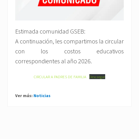
Estimada comunidad GSEB:
A continuación, les compartimos la circular
con los costos educativos
correspondientes al año 2026.
CIRCULAR A PADRES DE FAMILIA
Descargar
Ver más:
Noticias
P
r