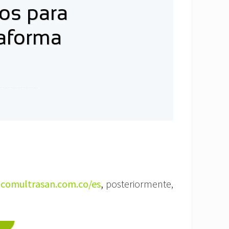
sos para
taforma
acomultrasan.com.co/es
,
posteriormente,