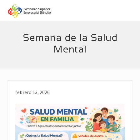
Menu
Skip
Skip
to
to
main
footer
Empresarial
Bilingüe
content
Semana de la Salud
Mental
febrero 13, 2026