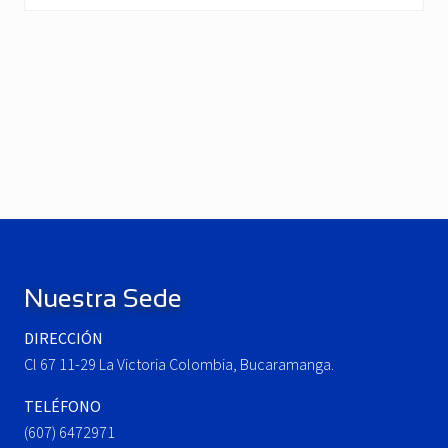
P
r
e
N
v
e
i
x
o
t
u
P
Footer
s
o
P
s
o
t
Nuestra Sede
s
:
t
DIRECCIÓN
:
Cl 67 11-29 La Victoria Colombia, Bucaramanga.
TELÉFONO
(607) 6472971