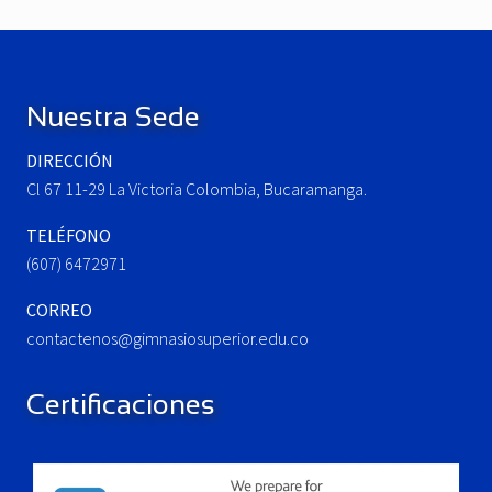
u
P
Footer
s
o
P
s
o
t
Nuestra Sede
s
:
t
DIRECCIÓN
:
Cl 67 11-29 La Victoria Colombia, Bucaramanga.
TELÉFONO
(607) 6472971
CORREO
contactenos@gimnasiosuperior.edu.co
Certificaciones