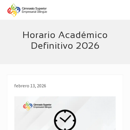
Menu
Skip
Skip
to
to
main
footer
Empresarial
Bilingüe
content
Horario Académico
Definitivo 2026
febrero 13, 2026