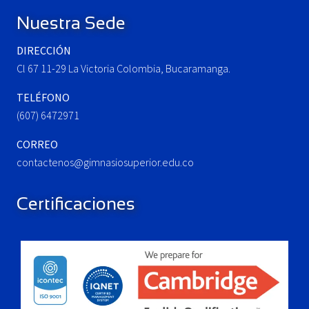
o
t
Nuestra Sede
s
:
t
DIRECCIÓN
:
Cl 67 11-29 La Victoria Colombia, Bucaramanga.
TELÉFONO
(607) 6472971
CORREO
contactenos@gimnasiosuperior.edu.co
Certificaciones