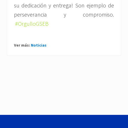
su dedicación y entrega! Son ejemplo de
perseverancia y compromiso.
#OrgulloGSEB
Ver más:
Noticias
P
r
e
N
v
e
i
x
o
t
u
P
Footer
s
o
P
s