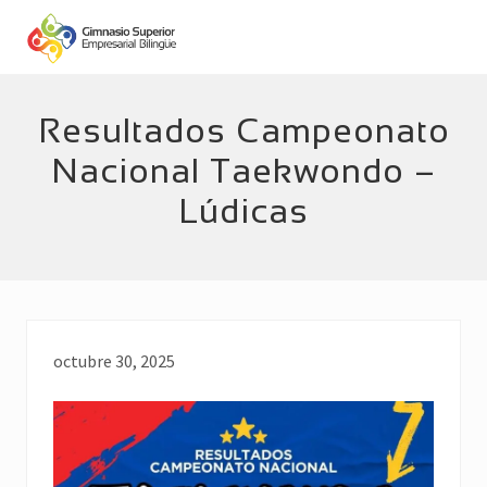
Menu
Skip
Skip
to
to
main
footer
Empresarial
Bilingüe
content
Resultados Campeonato
Nacional Taekwondo –
Lúdicas
octubre 30, 2025