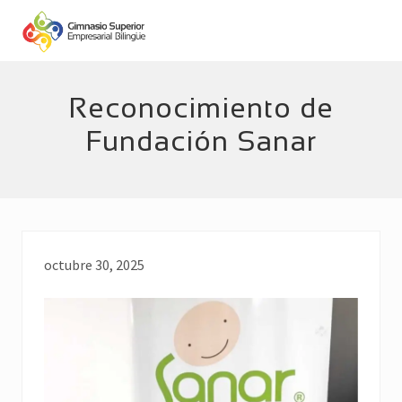
Menu
Skip
Skip
to
to
main
footer
Empresarial
Bilingüe
content
Reconocimiento de
Fundación Sanar
octubre 30, 2025