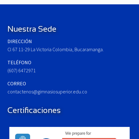
u
P
Footer
s
o
P
s
o
t
Nuestra Sede
s
:
t
DIRECCIÓN
:
Cl 67 11-29 La Victoria Colombia, Bucaramanga.
TELÉFONO
(607) 6472971
CORREO
contactenos@gimnasiosuperior.edu.co
Certificaciones