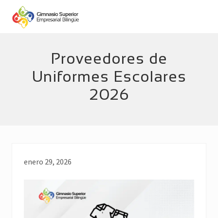
Menu
Skip
Skip
to
to
main
footer
Empresarial
Bilingüe
content
Proveedores de
Uniformes Escolares
2026
enero 29, 2026