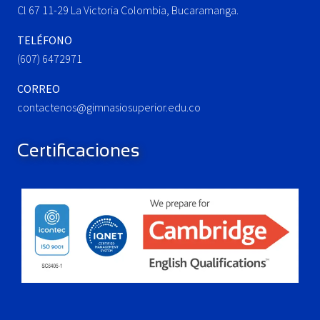
:
Cl 67 11-29 La Victoria Colombia, Bucaramanga.
TELÉFONO
(607) 6472971
CORREO
contactenos@gimnasiosuperior.edu.co
Certificaciones