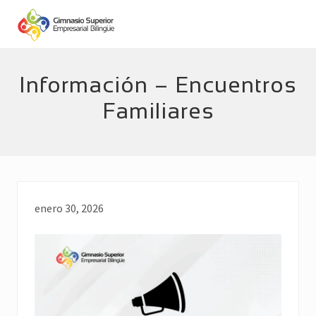
Menu
Skip
Skip
to
to
main
footer
Empresarial
Bilingüe
content
Información – Encuentros
Familiares
enero 30, 2026