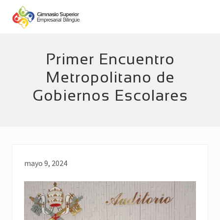
Menu
Skip
Skip
to
to
main
footer
Empresarial
Bilingüe
content
Primer Encuentro
Metropolitano de
Gobiernos Escolares
mayo 9, 2024