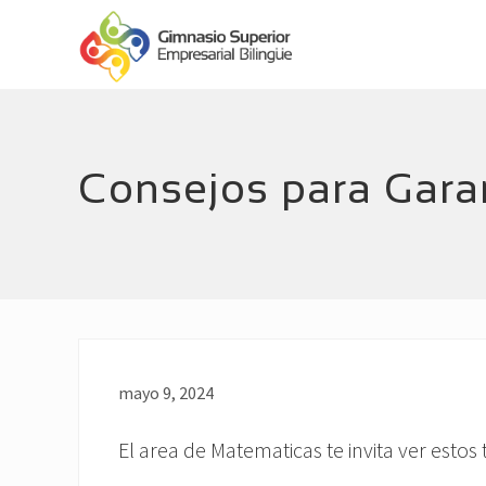
Menu
Skip
Skip
Header
to
to
main
footer
Right
Empresarial
content
Bilingüe
Consejos para Garan
mayo 9, 2024
El area de Matematicas te invita ver estos 