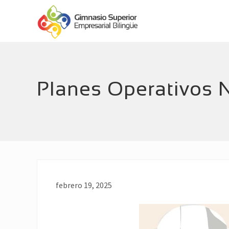
Menu
Skip
Skip
Header
to
to
main
footer
Right
Empresarial
content
Bilingüe
Planes Operativos 
febrero 19, 2025