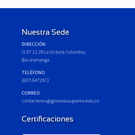
i
o
Footer
u
s
P
Nuestra Sede
o
DIRECCIÓN
s
Cl 67 11-29 La Victoria Colombia,
t
:
Bucaramanga.
TELÉFONO
(607) 6472971
CORREO
contactenos@gimnasiosuperior.edu.co
Certificaciones