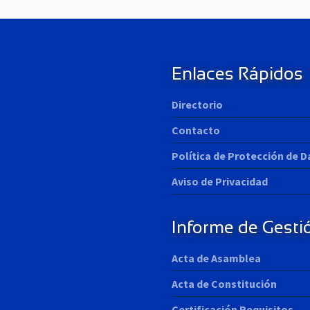
P
o
s
t
:
Enlaces Rápidos
Directorio
Contacto
Política de Protección de 
Aviso de Privacidad
Informe de Gesti
Acta de Asamblea
Acta de Constitución
Certificación Requisitos