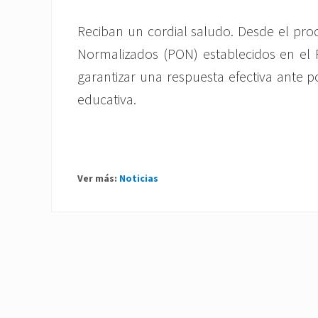
Reciban un cordial saludo. Desde el proc
Normalizados (PON) establecidos en el 
garantizar una respuesta efectiva ante p
educativa.
Ver más:
Noticias
P
r
e
v