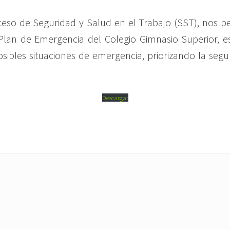
eso de Seguridad y Salud en el Trabajo (SST), nos pe
Plan de Emergencia del Colegio Gimnasio Superior, e
osibles situaciones de emergencia, priorizando la se
Descargar
N
e
x
t