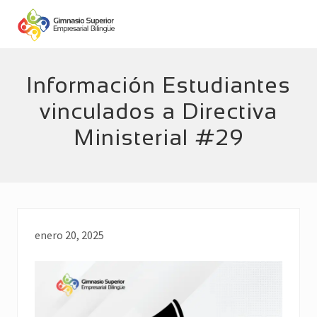
Menu
Skip
Skip
to
to
main
footer
Empresarial
Bilingüe
content
Información Estudiantes
vinculados a Directiva
Ministerial #29
enero 20, 2025