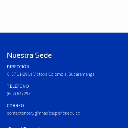
e
N
v
e
i
x
o
t
u
P
Footer
s
o
P
s
o
t
Nuestra Sede
s
:
t
DIRECCIÓN
:
Cl 67 11-29 La Victoria Colombia, Bucaramanga.
TELÉFONO
(607) 6472971
CORREO
contactenos@gimnasiosuperior.edu.co