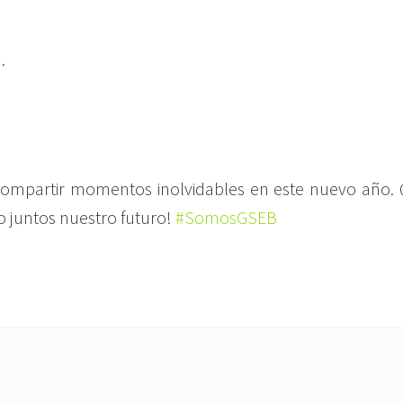
.
compartir momentos inolvidables en este nuevo año. 
juntos nuestro futuro!
#SomosGSEB
N