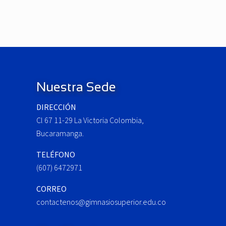
r
e
v
i
o
Footer
u
s
P
Nuestra Sede
o
DIRECCIÓN
s
Cl 67 11-29 La Victoria Colombia,
t
:
Bucaramanga.
TELÉFONO
(607) 6472971
CORREO
contactenos@gimnasiosuperior.edu.co