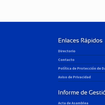
e
x
t
P
o
s
t
:
Enlaces Rápidos
Directorio
Contacto
Política de Protección de 
Aviso de Privacidad
Informe de Gesti
Acta de Asamblea