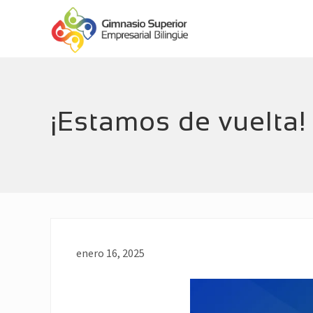
Menu
Skip
Skip
Header
to
to
main
footer
Right
Empresarial
content
Bilingüe
¡Estamos de vuelta!
enero 16, 2025