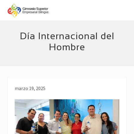
Menu
Skip
Skip
to
to
main
footer
Empresarial
Bilingüe
content
Día Internacional del
Hombre
marzo 19, 2025