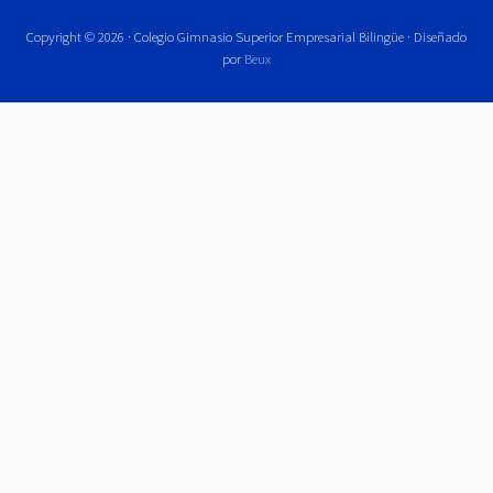
Copyright © 2026 · Colegio Gimnasio Superior Empresarial Bilingüe · Diseñado
por
Beux