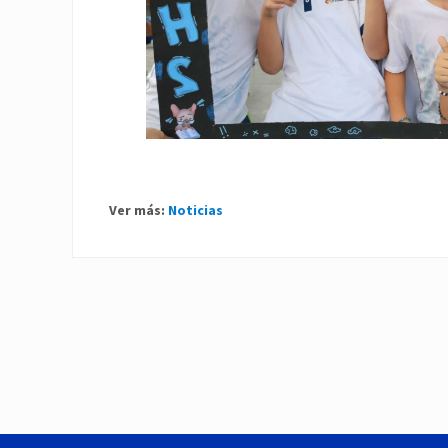
Ver más:
Noticias
P
r
e
v
i
o