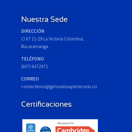
Footer
u
s
P
Nuestra Sede
o
DIRECCIÓN
s
Cl 67 11-29 La Victoria Colombia,
t
:
Bucaramanga.
TELÉFONO
(607) 6472971
CORREO
contactenos@gimnasiosuperior.edu.co
Certificaciones