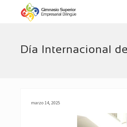
Menu
Skip
Skip
Header
to
to
main
footer
Right
Empresarial
content
Bilingüe
Día Internacional d
marzo 14, 2025