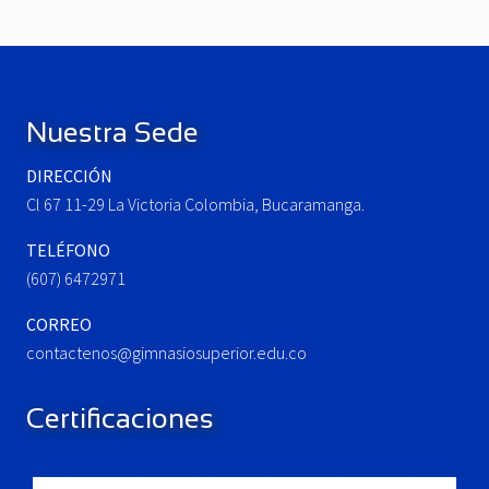
o
t
u
P
Footer
s
o
P
s
o
t
Nuestra Sede
s
:
t
DIRECCIÓN
:
Cl 67 11-29 La Victoria Colombia, Bucaramanga.
TELÉFONO
(607) 6472971
CORREO
contactenos@gimnasiosuperior.edu.co
Certificaciones