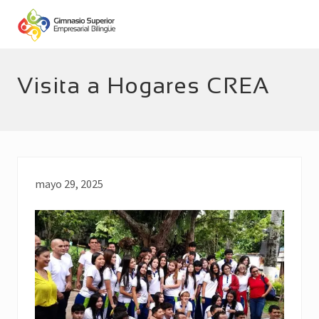
Menu
Skip
Skip
to
to
main
footer
Empresarial
Bilingüe
content
Visita a Hogares CREA
mayo 29, 2025