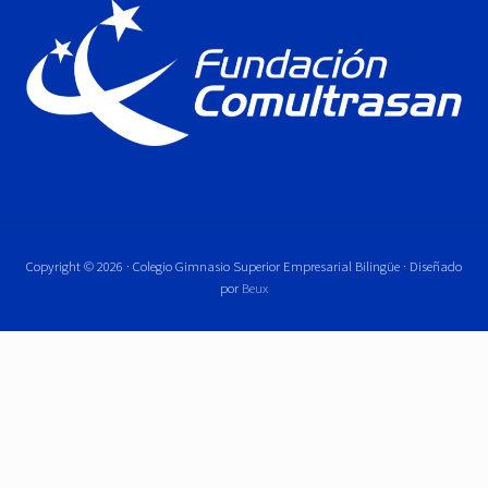
Copyright © 2026 · Colegio Gimnasio Superior Empresarial Bilingüe · Diseñado
por
Beux