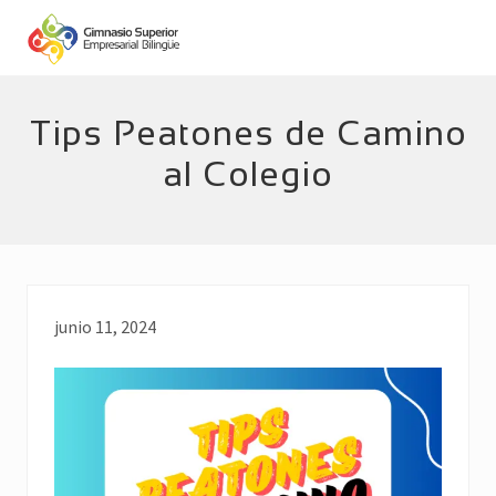
Menu
Skip
Skip
to
to
main
footer
Empresarial
Bilingüe
content
Tips Peatones de Camino
al Colegio
junio 11, 2024