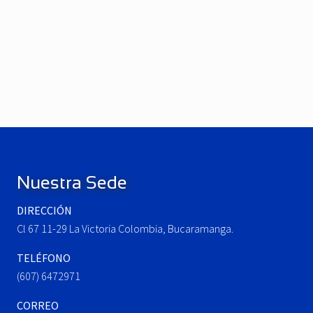
P
r
e
N
v
e
i
x
o
t
u
P
Footer
s
o
P
s
o
t
Nuestra Sede
s
:
t
DIRECCIÓN
:
Cl 67 11-29 La Victoria Colombia, Bucaramanga.
TELÉFONO
(607) 6472971
CORREO