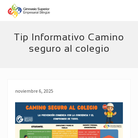
Menu
Skip
Skip
to
to
main
footer
Empresarial
Bilingüe
content
Tip Informativo Camino
seguro al colegio
noviembre 6, 2025