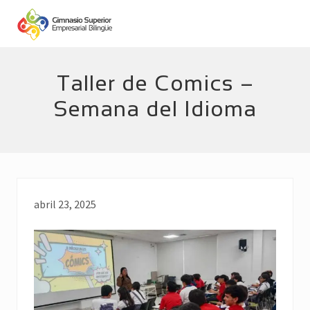
Menu
Skip
Skip
to
to
main
footer
Empresarial
Bilingüe
content
Taller de Comics –
Semana del Idioma
abril 23, 2025