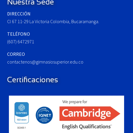
Nuestra Sede
s
:
t
DIRECCIÓN
:
Cl 67 11-29 La Victoria Colombia, Bucaramanga.
TELÉFONO
(607) 6472971
CORREO
contactenos@gimnasiosuperior.edu.co
Certificaciones