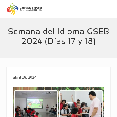
Menu
Skip
Skip
to
to
main
footer
Empresarial
Bilingüe
content
Semana del Idioma GSEB
2024 (Días 17 y 18)
abril 18, 2024