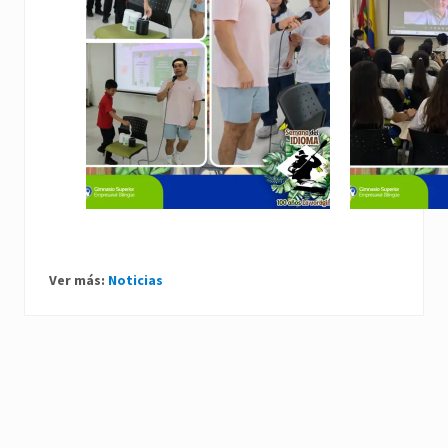
Ver más:
Noticias
P
r
e
N
v
e