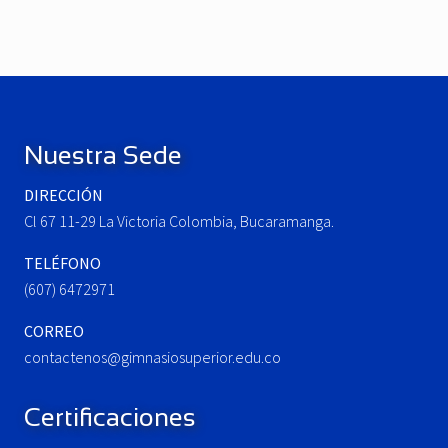
i
x
o
t
u
P
Footer
s
o
P
s
o
t
Nuestra Sede
s
:
t
DIRECCIÓN
:
Cl 67 11-29 La Victoria Colombia, Bucaramanga.
TELÉFONO
(607) 6472971
CORREO
contactenos@gimnasiosuperior.edu.co
Certificaciones