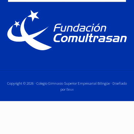
Copyright © 2026 · Colegio Gimnasio Superior Empresarial Bilingüe · Diseñado
por
Beux