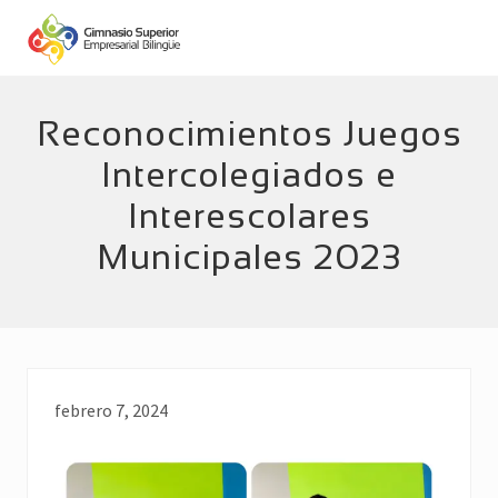
Menu
Skip
Skip
to
to
main
footer
Empresarial
Bilingüe
content
Reconocimientos Juegos
Intercolegiados e
Interescolares
Municipales 2023
febrero 7, 2024