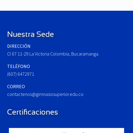
o
t
u
P
Footer
s
o
P
s
o
t
Nuestra Sede
s
:
t
DIRECCIÓN
:
Cl 67 11-29 La Victoria Colombia, Bucaramanga.
TELÉFONO
(607) 6472971
CORREO
contactenos@gimnasiosuperior.edu.co
Certificaciones