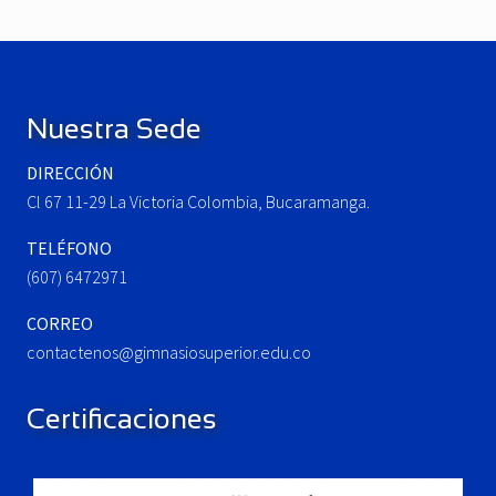
o
t
u
P
Footer
s
o
P
s
o
t
Nuestra Sede
s
:
t
DIRECCIÓN
:
Cl 67 11-29 La Victoria Colombia, Bucaramanga.
TELÉFONO
(607) 6472971
CORREO
contactenos@gimnasiosuperior.edu.co
Certificaciones