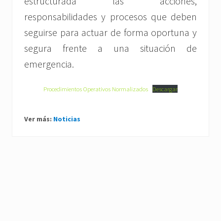
estructurada las acciones,
responsabilidades y procesos que deben
seguirse para actuar de forma oportuna y
segura frente a una situación de
emergencia.
Procedimientos Operativos Normalizados
Descargar
Ver más:
Noticias
P
r
e
N
v
e
i
x