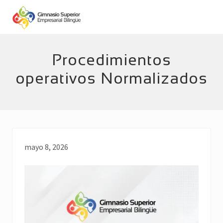
Menu
Skip
Skip
to
to
main
footer
Empresarial
Bilingüe
content
Procedimientos
operativos Normalizados
mayo 8, 2026