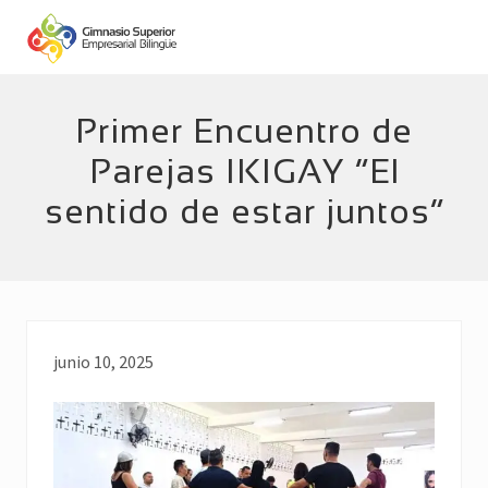
Menu
Skip
Skip
to
to
main
footer
Empresarial
Bilingüe
content
Primer Encuentro de
Parejas IKIGAY “El
sentido de estar juntos”
junio 10, 2025