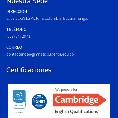
Nuestra Sede
s
:
t
DIRECCIÓN
:
Cl 67 11-29 La Victoria Colombia, Bucaramanga.
TELÉFONO
(607) 6472971
CORREO
contactenos@gimnasiosuperior.edu.co
Certificaciones