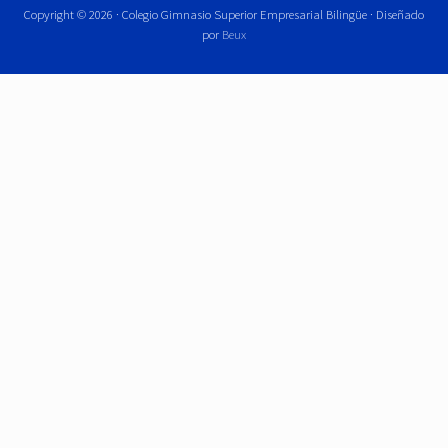
Copyright © 2026 · Colegio Gimnasio Superior Empresarial Bilingüe · Diseñado
por
Beux