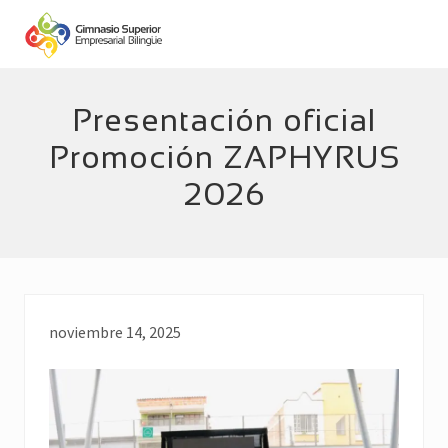
Menu
Skip
Skip
to
to
main
footer
Empresarial
Bilingüe
content
Presentación oficial
Promoción ZAPHYRUS
2026
noviembre 14, 2025