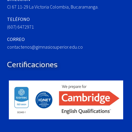
:
Cl 67 11-29 La Victoria Colombia, Bucaramanga.
TELÉFONO
(607) 6472971
CORREO
contactenos@gimnasiosuperior.edu.co
Certificaciones