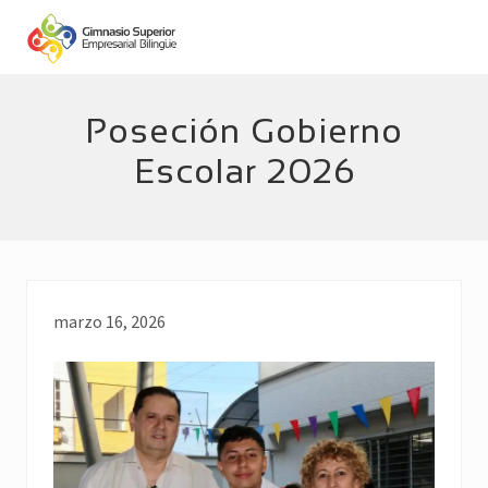
Menu
Skip
Skip
to
to
main
footer
Empresarial
Bilingüe
content
Poseción Gobierno
Escolar 2026
marzo 16, 2026