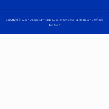
Copyright © 2026 · Colegio Gimnasio Superior Empresarial Bilingüe · Diseñado
por
Beux