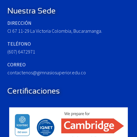
o
t
Nuestra Sede
s
:
t
DIRECCIÓN
:
Cl 67 11-29 La Victoria Colombia, Bucaramanga.
TELÉFONO
(607) 6472971
CORREO
contactenos@gimnasiosuperior.edu.co
Certificaciones