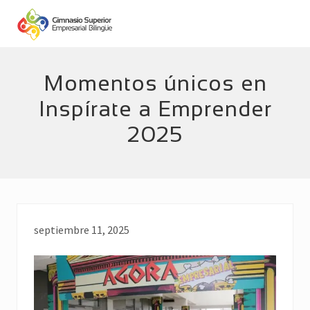
Menu
Skip
Skip
to
to
main
footer
Empresarial
Bilingüe
content
Momentos únicos en
Inspírate a Emprender
2025
septiembre 11, 2025