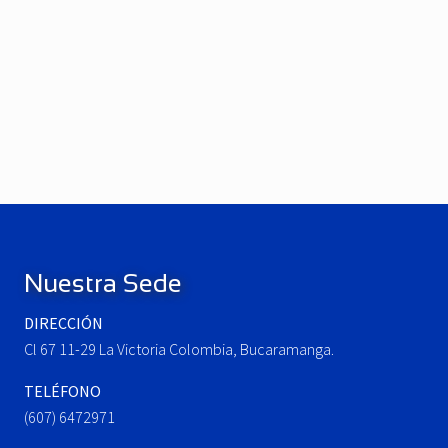
P
r
e
N
v
e
i
x
o
t
u
P
Footer
s
o
P
s
o
t
Nuestra Sede
s
:
t
DIRECCIÓN
:
Cl 67 11-29 La Victoria Colombia, Bucaramanga.
TELÉFONO
(607) 6472971