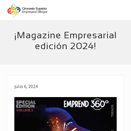
Menu
Skip
Skip
to
to
main
footer
Empresarial
Bilingüe
content
¡Magazine Empresarial
edición 2024!
julio 6, 2024