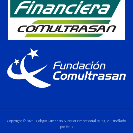
Copyright © 2026 · Colegio Gimnasio Superior Empresarial Bilingüe · Diseñado
por
Beux