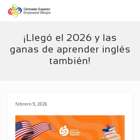
Menu
Skip
Skip
to
to
main
footer
Empresarial
Bilingüe
content
¡Llegó el 2026 y las
ganas de aprender inglés
también!
febrero 9, 2026