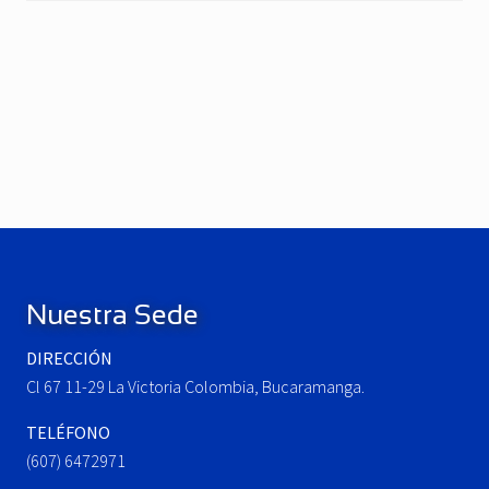
P
r
e
N
v
e
i
x
o
t
u
P
Footer
s
o
P
s
o
t
Nuestra Sede
s
:
t
DIRECCIÓN
:
Cl 67 11-29 La Victoria Colombia, Bucaramanga.
TELÉFONO
(607) 6472971