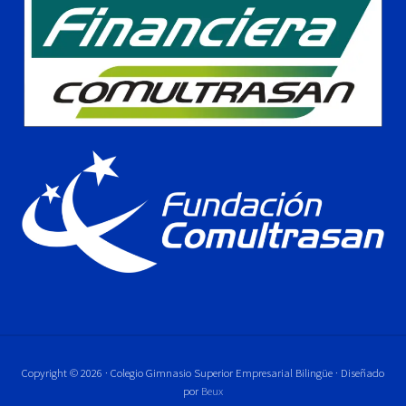
Copyright © 2026 · Colegio Gimnasio Superior Empresarial Bilingüe · Diseñado
por
Beux