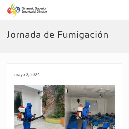
Menu
Skip
Skip
to
to
main
footer
Empresarial
Bilingüe
content
Jornada de Fumigación
mayo 2, 2024