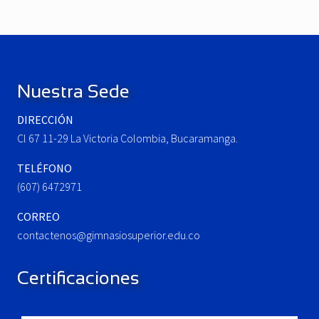
o
t
u
P
Footer
s
o
P
s
o
t
Nuestra Sede
s
:
t
DIRECCIÓN
:
Cl 67 11-29 La Victoria Colombia, Bucaramanga.
TELÉFONO
(607) 6472971
CORREO
contactenos@gimnasiosuperior.edu.co
Certificaciones