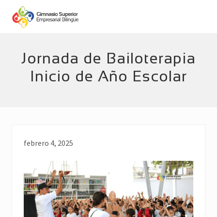
Menu
Skip
Skip
to
to
main
footer
Empresarial
Bilingüe
content
Jornada de Bailoterapia
Inicio de Año Escolar
febrero 4, 2025