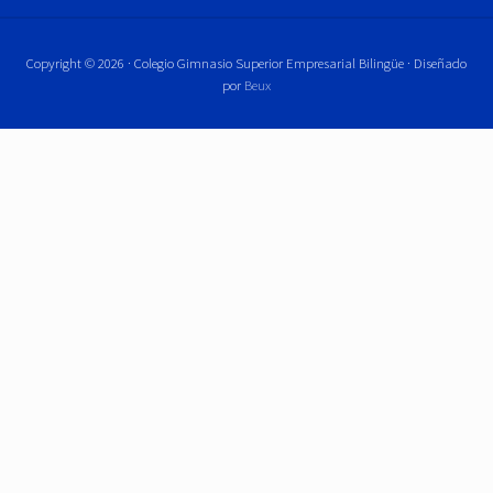
Copyright © 2026 · Colegio Gimnasio Superior Empresarial Bilingüe · Diseñado
por
Beux