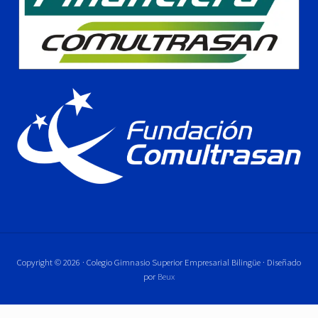
Copyright © 2026 · Colegio Gimnasio Superior Empresarial Bilingüe · Diseñado
por
Beux