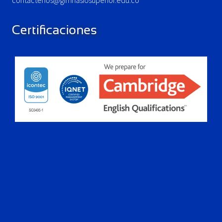
contactenos@gimnasiosuperior.edu.co
Certificaciones