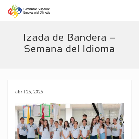
Menu
Skip
Skip
to
to
main
footer
Empresarial
Bilingüe
content
Izada de Bandera –
Semana del Idioma
abril 25, 2025