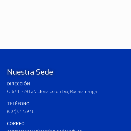
P
r
e
N
v
e
i
x
o
t
u
P
Footer
s
o
P
s
o
t
Nuestra Sede
s
:
t
DIRECCIÓN
:
Cl 67 11-29 La Victoria Colombia, Bucaramanga.
TELÉFONO
(607) 6472971
CORREO