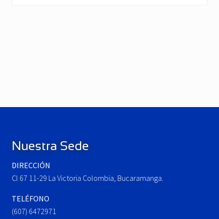
P
r
e
N
v
e
i
x
o
t
u
P
Footer
s
o
P
s
o
t
Nuestra Sede
s
:
t
DIRECCIÓN
:
Cl 67 11-29 La Victoria Colombia, Bucaramanga.
TELÉFONO
(607) 6472971