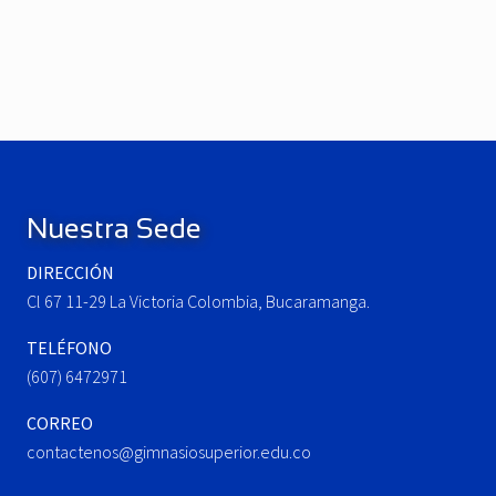
r
e
N
v
e
i
x
o
t
u
P
Footer
s
o
P
s
o
t
Nuestra Sede
s
:
t
DIRECCIÓN
:
Cl 67 11-29 La Victoria Colombia, Bucaramanga.
TELÉFONO
(607) 6472971
CORREO
contactenos@gimnasiosuperior.edu.co