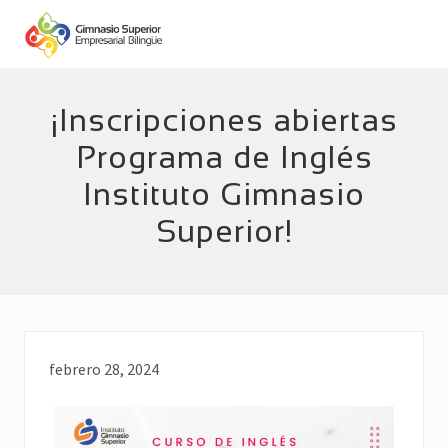
Menu
Skip
Skip
to
to
main
footer
Empresarial
Bilingüe
content
¡Inscripciones abiertas
Programa de Inglés
Instituto Gimnasio
Superior!
febrero 28, 2024