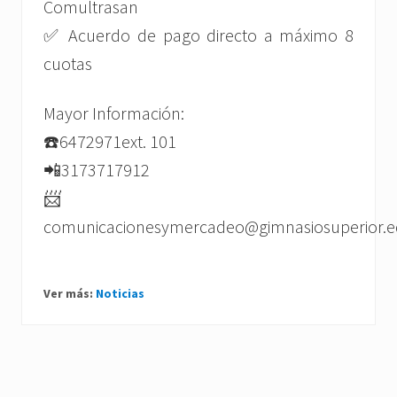
Comultrasan
✅ Acuerdo de pago directo a máximo 8
cuotas
Mayor Información:
☎️6472971ext. 101
📲3173717912
📨
comunicacionesymercadeo@gimnasiosuperior.e
Ver más:
Noticias
P