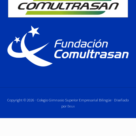
Copyright © 2026 · Colegio Gimnasio Superior Empresarial Bilingüe · Diseñado
por
Beux