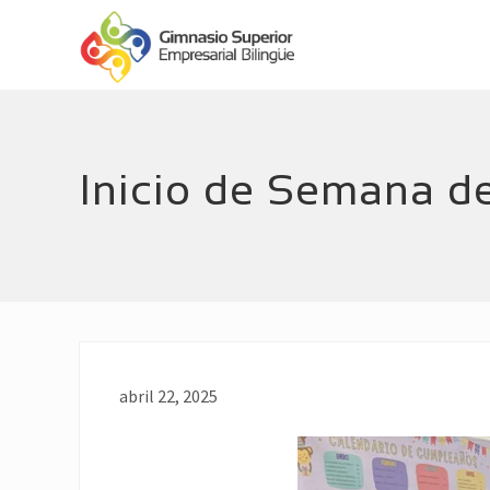
Menu
Skip
Skip
Header
to
to
main
footer
Right
Empresarial
content
Bilingüe
Inicio de Semana d
abril 22, 2025