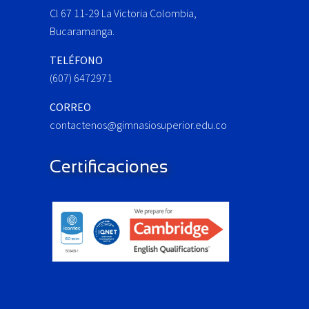
Cl 67 11-29 La Victoria Colombia,
t
:
Bucaramanga.
TELÉFONO
(607) 6472971
CORREO
contactenos@gimnasiosuperior.edu.co
Certificaciones