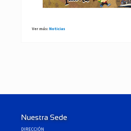
Ver más:
Noticias
P
r
e
v
i
o
Footer
u
s
P
Nuestra Sede
o
DIRECCIÓN
s