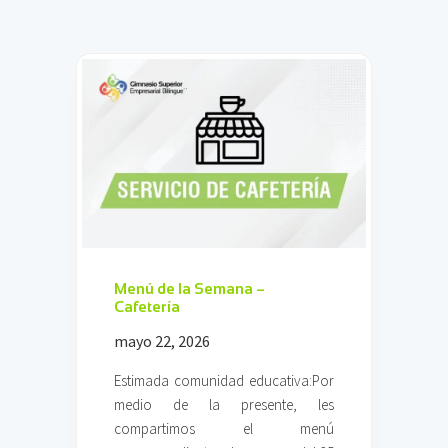
U
L
A
R
–
S
I
M
U
L
A
C
R
O
D
Menú de la Semana –
E
Cafetería
E
mayo 22, 2026
V
A
C
Estimada comunidad educativa:Por
U
medio de la presente, les
A
compartimos el menú
C