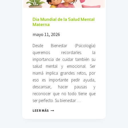
C
A
F
E
Día Mundial de la Salud Mental
T
Materna
E
mayo 11, 2026
R
Í
A
Desde Bienestar (Psicología)
queremos recordarles la
importancia de cuidar también su
salud mental y emocional. Ser
mamá implica grandes retos, por
eso es importante pedir ayuda,
descansar, hacer pausas y
reconocer que no todo tiene que
ser perfecto. Su bienestar …
D
LEER MÁS
Í
A
M