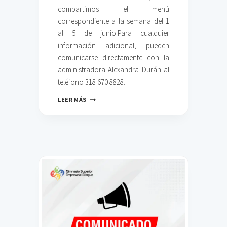
compartimos el menú
correspondiente a la semana del 1
al 5 de junio.Para cualquier
información adicional, pueden
comunicarse directamente con la
administradora Alexandra Durán al
teléfono 318 670 8828.
M
LEER MÁS
E
N
Ú
D
E
L
A
S
E
M
A
N
A