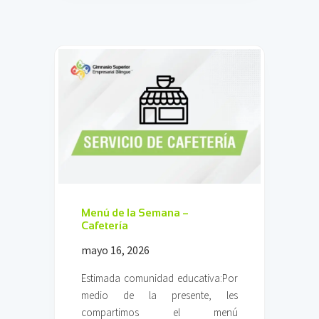
O
R
M
A
C
I
Ó
N
I
M
P
O
R
T
A
N
Menú de la Semana –
T
Cafetería
E
mayo 16, 2026
–
C
O
Estimada comunidad educativa:Por
R
medio de la presente, les
R
compartimos el menú
E