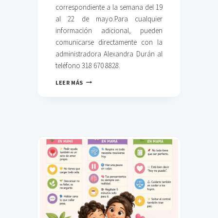
correspondiente a la semana del 19
O
S
al 22 de mayo.Para cualquier
I
información adicional, pueden
N
comunicarse directamente con la
S
administradora Alexandra Durán al
T
I
teléfono 318 670 8828.
T
U
M
LEER MÁS
C
E
I
N
O
Ú
N
D
A
E
L
L
E
A
S
S
E
M
A
N
A
–