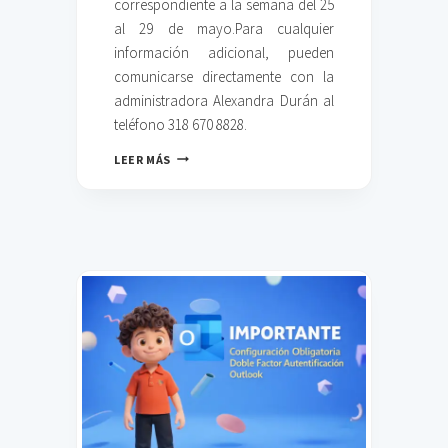
correspondiente a la semana del 25
I
Ó
al 29 de mayo.Para cualquier
N
información adicional, pueden
I
comunicarse directamente con la
N
administradora Alexandra Durán al
T
E
teléfono 318 670 8828.
R
N
M
LEER MÁS
O
E
N
Ú
D
E
L
A
S
E
M
A
N
A
–
C