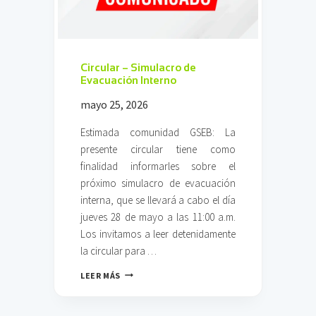
–
C
A
F
E
Circular – Simulacro de
T
Evacuación Interno
E
mayo 25, 2026
R
Í
A
Estimada comunidad GSEB: La
presente circular tiene como
finalidad informarles sobre el
próximo simulacro de evacuación
interna, que se llevará a cabo el día
jueves 28 de mayo a las 11:00 a.m.
Los invitamos a leer detenidamente
la circular para …
C
LEER MÁS
I
R
C