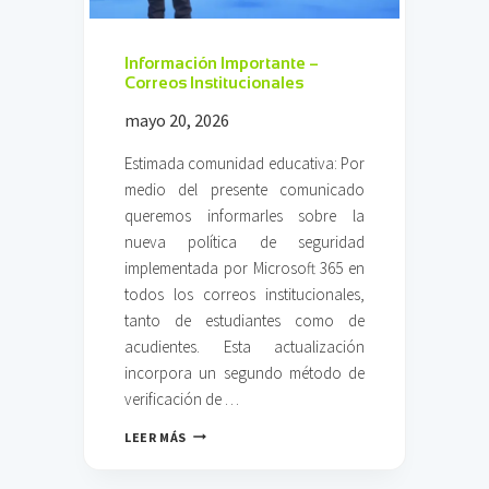
A
F
E
Información Importante –
T
Correos Institucionales
E
mayo 20, 2026
R
Í
A
Estimada comunidad educativa: Por
medio del presente comunicado
queremos informarles sobre la
nueva política de seguridad
implementada por Microsoft 365 en
todos los correos institucionales,
tanto de estudiantes como de
acudientes. Esta actualización
incorpora un segundo método de
verificación de …
I
LEER MÁS
N
F