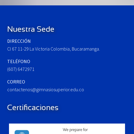
Footer
Nuestra Sede
DIRECCIÓN
Cl 67 11-29 La Victoria Colombia, Bucaramanga.
TELÉFONO
(607) 6472971
CORREO
contactenos@gimnasiosuperior.edu.co
Certificaciones