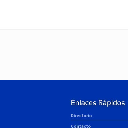
N
e
x
t
P
o
s
t
Enlaces Rápidos
:
Directorio
Contacto