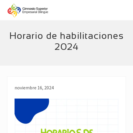
Menu
Skip
Skip
to
to
main
footer
Empresarial
Bilingüe
content
Horario de habilitaciones
2024
noviembre 16, 2024