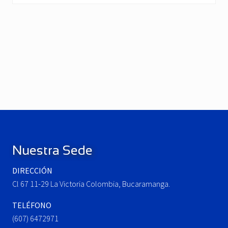
P
r
e
N
v
e
i
x
o
t
u
P
Footer
s
o
P
s
o
t
Nuestra Sede
s
:
t
DIRECCIÓN
:
Cl 67 11-29 La Victoria Colombia, Bucaramanga.
TELÉFONO
(607) 6472971