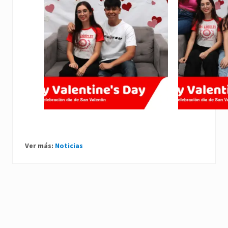
Ver más:
Noticias
P
r
e
N