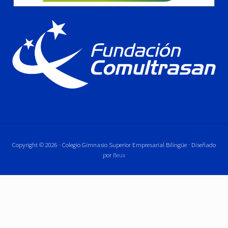
Copyright © 2026 · Colegio Gimnasio Superior Empresarial Bilingüe · Diseñado
por
Beux