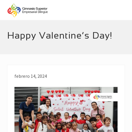
Menu
Skip
Skip
to
to
main
footer
Empresarial
Bilingüe
content
Happy Valentine’s Day!
febrero 14, 2024