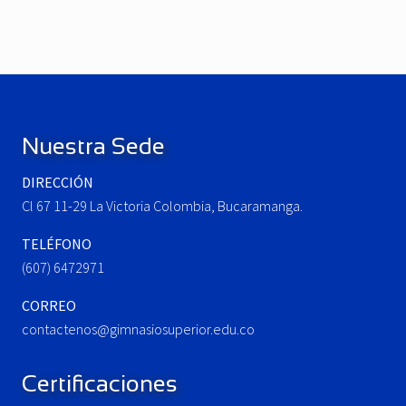
v
e
i
x
o
t
u
P
Footer
s
o
P
s
o
t
Nuestra Sede
s
:
t
DIRECCIÓN
:
Cl 67 11-29 La Victoria Colombia, Bucaramanga.
TELÉFONO
(607) 6472971
CORREO
contactenos@gimnasiosuperior.edu.co
Certificaciones