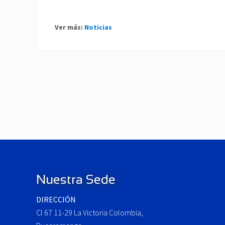
Ver más:
Noticias
P
r
e
v
i
o
Footer
u
s
P
Nuestra Sede
o
DIRECCIÓN
s
Cl 67 11-29 La Victoria Colombia,
t