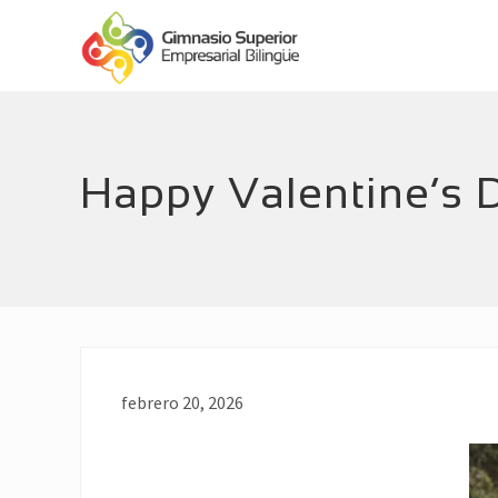
Menu
Skip
Skip
Header
to
to
main
footer
Right
Empresarial
content
Bilingüe
Happy Valentine’s 
febrero 20, 2026