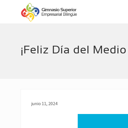
Menu
Skip
Skip
Header
to
to
main
footer
Right
Empresarial
content
Bilingüe
¡Feliz Día del Medi
junio 11, 2024