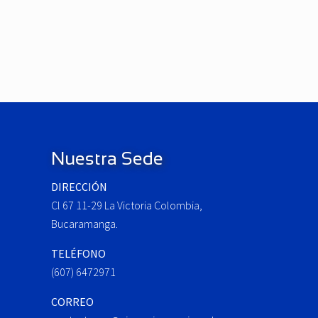
P
r
e
v
i
o
Footer
u
s
Nuestra Sede
P
o
DIRECCIÓN
s
Cl 67 11-29 La Victoria Colombia,
t
Bucaramanga.
:
TELÉFONO
(607) 6472971
CORREO