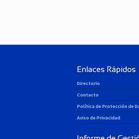
N
e
x
t
P
o
s
t
Enlaces Rápidos
:
Directorio
Contacto
Política de Protección de 
Aviso de Privacidad
Informe de Gesti