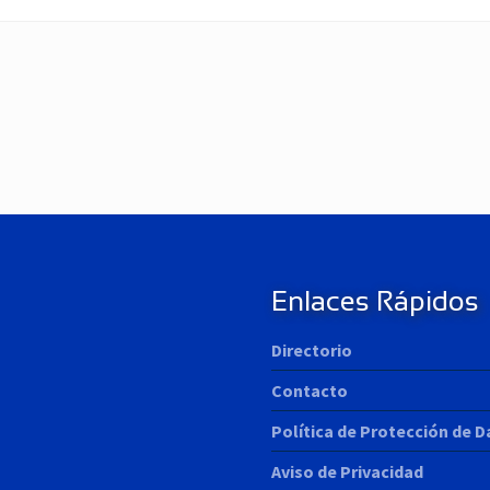
N
e
x
t
P
o
s
t
Enlaces Rápidos
:
Directorio
Contacto
Política de Protección de 
Aviso de Privacidad