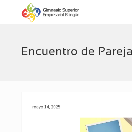
Menu
Skip
Skip
Header
to
to
main
footer
Right
Empresarial
content
Bilingüe
Encuentro de Parej
mayo 14, 2025