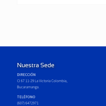
P
r
e
v
i
o
Footer
u
s
Nuestra Sede
P
o
DIRECCIÓN
s
Cl 67 11-29 La Victoria Colombia,
t
Bucaramanga.
:
TELÉFONO
(607) 6472971