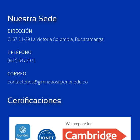
P
s
o
t
Nuestra Sede
s
:
t
DIRECCIÓN
:
Cl 67 11-29 La Victoria Colombia, Bucaramanga.
TELÉFONO
(607) 6472971
CORREO
contactenos@gimnasiosuperior.edu.co
Certificaciones