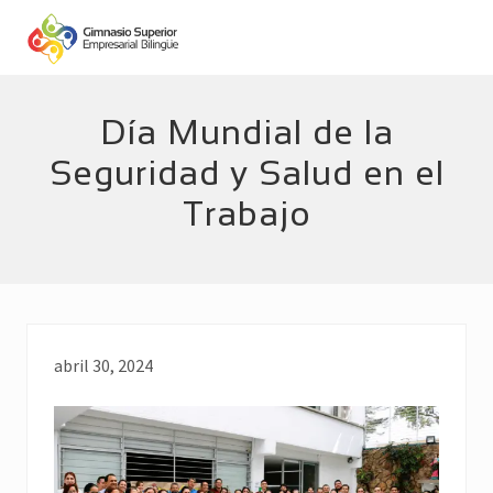
Menu
Skip
Skip
to
to
main
footer
Empresarial
Bilingüe
content
Día Mundial de la
Seguridad y Salud en el
Trabajo
abril 30, 2024