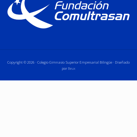
Copyright © 2026 · Colegio Gimnasio Superior Empresarial Bilingüe · Diseñado
por
Beux