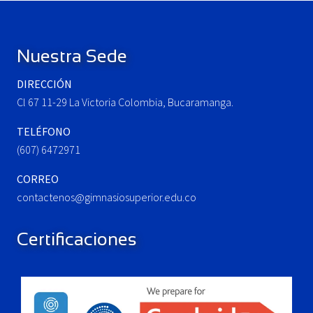
Footer
s
o
P
s
o
t
Nuestra Sede
s
:
t
DIRECCIÓN
:
Cl 67 11-29 La Victoria Colombia, Bucaramanga.
TELÉFONO
(607) 6472971
CORREO
contactenos@gimnasiosuperior.edu.co
Certificaciones