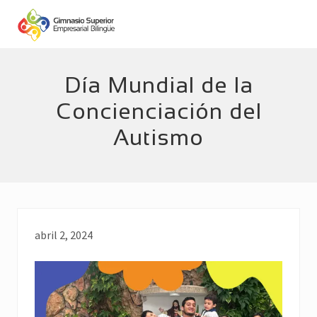
Menu
Skip
Skip
to
to
main
footer
Empresarial
Bilingüe
content
Día Mundial de la
Concienciación del
Autismo
abril 2, 2024