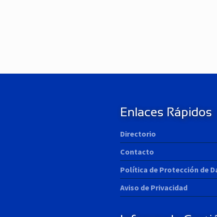
N
e
x
t
P
o
s
t
:
Enlaces Rápidos
Directorio
Contacto
Política de Protección de 
Aviso de Privacidad