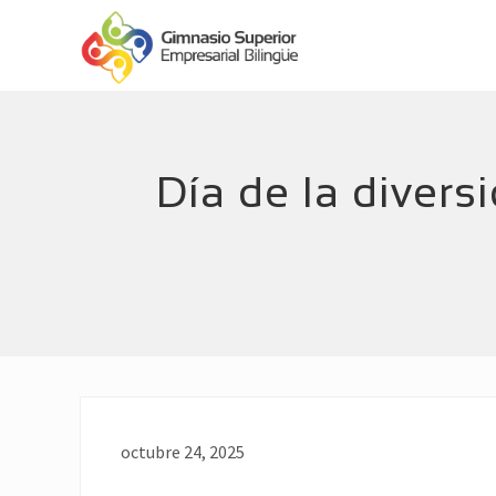
Menu
Skip
Skip
Header
to
to
main
footer
Right
Empresarial
content
Bilingüe
Día de la divers
octubre 24, 2025