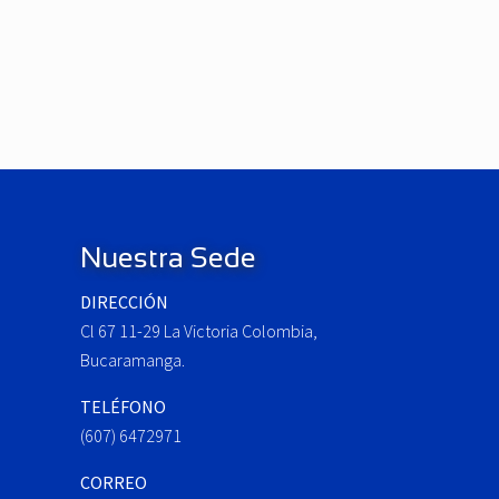
P
r
e
v
i
o
Footer
u
s
P
Nuestra Sede
o
DIRECCIÓN
s
Cl 67 11-29 La Victoria Colombia,
t
:
Bucaramanga.
TELÉFONO
(607) 6472971
CORREO