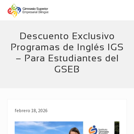
Menu
Skip
Skip
to
to
main
footer
Empresarial
Bilingüe
content
Descuento Exclusivo
Programas de Inglés IGS
– Para Estudiantes del
GSEB
febrero 18, 2026