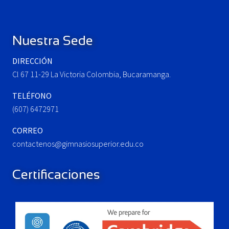
Footer
s
o
P
s
o
t
Nuestra Sede
s
:
t
DIRECCIÓN
:
Cl 67 11-29 La Victoria Colombia, Bucaramanga.
TELÉFONO
(607) 6472971
CORREO
contactenos@gimnasiosuperior.edu.co
Certificaciones