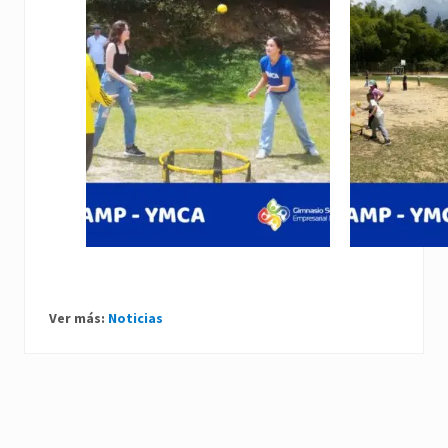
Ver más:
Noticias
P
r