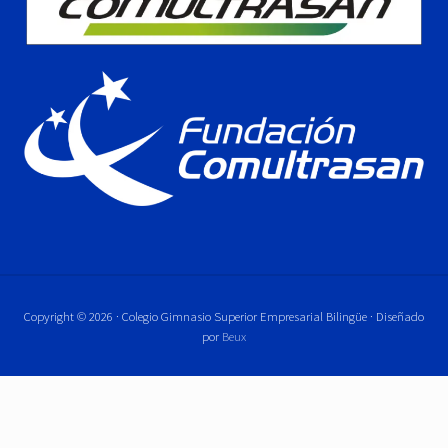
Copyright © 2026 · Colegio Gimnasio Superior Empresarial Bilingüe · Diseñado
por
Beux