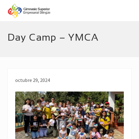
Menu
Skip
Skip
to
to
main
footer
Empresarial
Bilingüe
content
Day Camp – YMCA
octubre 29, 2024