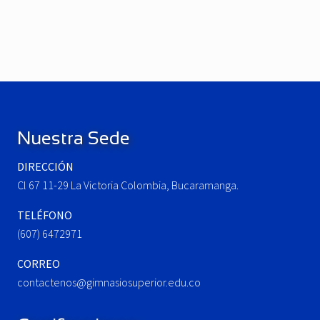
e
N
v
e
i
x
o
t
u
P
Footer
s
o
P
s
o
t
Nuestra Sede
s
:
t
DIRECCIÓN
:
Cl 67 11-29 La Victoria Colombia, Bucaramanga.
TELÉFONO
(607) 6472971
CORREO
contactenos@gimnasiosuperior.edu.co