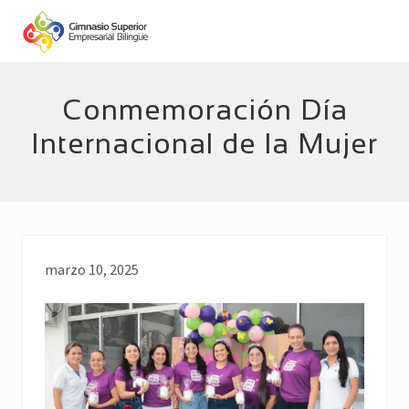
Menu
Skip
Skip
to
to
main
footer
Empresarial
Bilingüe
content
Conmemoración Día
Internacional de la Mujer
marzo 10, 2025