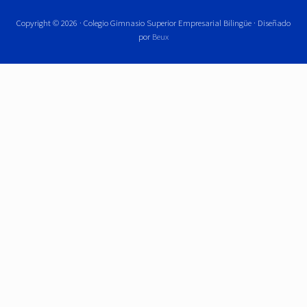
Copyright © 2026 · Colegio Gimnasio Superior Empresarial Bilingüe · Diseñado
por
Beux