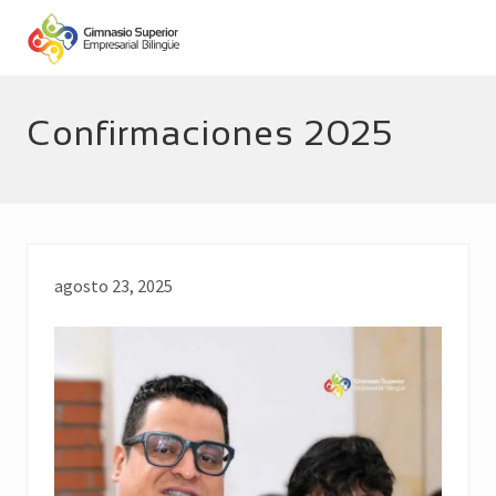
Menu
Skip
Skip
to
to
main
footer
Empresarial
Bilingüe
content
Confirmaciones 2025
agosto 23, 2025