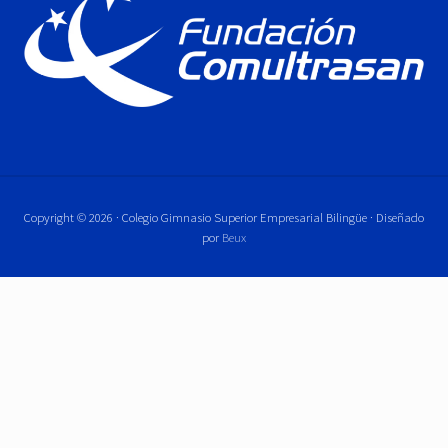
Copyright © 2026 · Colegio Gimnasio Superior Empresarial Bilingüe · Diseñado
por
Beux