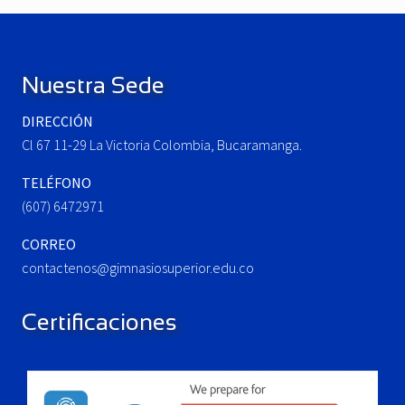
u
P
Footer
s
o
P
s
o
t
Nuestra Sede
s
:
t
DIRECCIÓN
:
Cl 67 11-29 La Victoria Colombia, Bucaramanga.
TELÉFONO
(607) 6472971
CORREO
contactenos@gimnasiosuperior.edu.co
Certificaciones